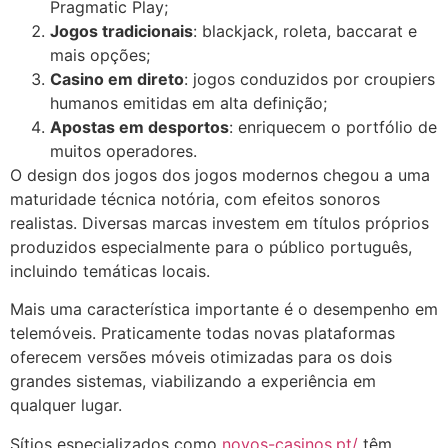
Pragmatic Play;
Jogos tradicionais
: blackjack, roleta, baccarat e
mais opções;
Casino em direto
: jogos conduzidos por croupiers
humanos emitidas em alta definição;
Apostas em desportos
: enriquecem o portfólio de
muitos operadores.
O design dos jogos dos jogos modernos chegou a uma
maturidade técnica notória, com efeitos sonoros
realistas. Diversas marcas investem em títulos próprios
produzidos especialmente para o público português,
incluindo temáticas locais.
Mais uma característica importante é o desempenho em
telemóveis. Praticamente todas novas plataformas
oferecem versões móveis otimizadas para os dois
grandes sistemas, viabilizando a experiência em
qualquer lugar.
Sítios especializados como
novos-casinos.pt/
têm