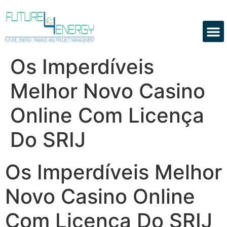
Os Imperdíveis
Melhor Novo Casino
Online Com Licença
Do SRIJ
Os Imperdíveis Melhor
Novo Casino Online
Com Licença Do SRIJ