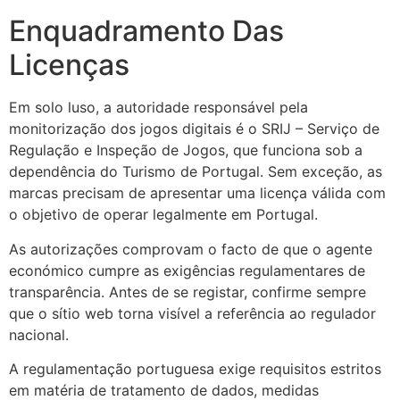
Enquadramento Das
Licenças
Em solo luso, a autoridade responsável pela
monitorização dos jogos digitais é o SRIJ – Serviço de
Regulação e Inspeção de Jogos, que funciona sob a
dependência do Turismo de Portugal. Sem exceção, as
marcas precisam de apresentar uma licença válida com
o objetivo de operar legalmente em Portugal.
As autorizações comprovam o facto de que o agente
económico cumpre as exigências regulamentares de
transparência. Antes de se registar, confirme sempre
que o sítio web torna visível a referência ao regulador
nacional.
A regulamentação portuguesa exige requisitos estritos
em matéria de tratamento de dados, medidas