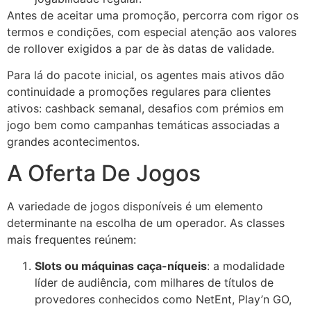
Antes de aceitar uma promoção, percorra com rigor os
termos e condições, com especial atenção aos valores
de rollover exigidos a par de às datas de validade.
Para lá do pacote inicial, os agentes mais ativos dão
continuidade a promoções regulares para clientes
ativos: cashback semanal, desafios com prémios em
jogo bem como campanhas temáticas associadas a
grandes acontecimentos.
A Oferta De Jogos
A variedade de jogos disponíveis é um elemento
determinante na escolha de um operador. As classes
mais frequentes reúnem:
Slots ou máquinas caça-níqueis
: a modalidade
líder de audiência, com milhares de títulos de
provedores conhecidos como NetEnt, Play’n GO,