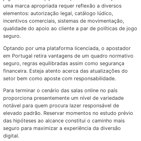
uma marca apropriada requer reflexão a diversos
elementos: autorização legal, catálogo lúdico,
incentivos comerciais, sistemas de movimentação,
qualidade do apoio ao cliente a par de políticas de jogo
seguro.
Optando por uma plataforma licenciada, o apostador
em Portugal retira vantagens de um quadro normativo
seguro, regras equilibradas assim como segurança
financeira. Esteja atento acerca das atualizações do
setor bem como aposte com responsabilidade.
Para terminar o cenário das salas online no país
proporciona presentemente um nível de variedade
notável para quem procura lazer responsável de
elevado padrão. Reservar momentos no estudo prévio
das hipóteses ao alcance constitui o caminho mais
seguro para maximizar a experiência da diversão
digital.