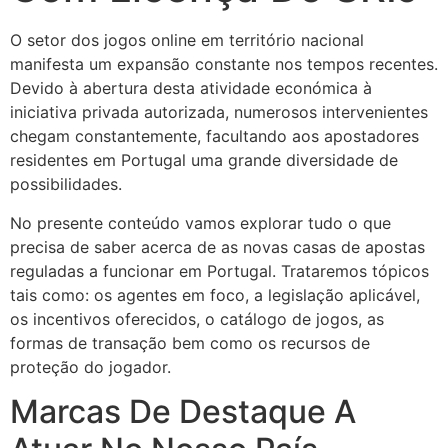
O setor dos jogos online em território nacional
manifesta um expansão constante nos tempos recentes.
Devido à abertura desta atividade económica à
iniciativa privada autorizada, numerosos intervenientes
chegam constantemente, facultando aos apostadores
residentes em Portugal uma grande diversidade de
possibilidades.
No presente conteúdo vamos explorar tudo o que
precisa de saber acerca de as novas casas de apostas
reguladas a funcionar em Portugal. Trataremos tópicos
tais como: os agentes em foco, a legislação aplicável,
os incentivos oferecidos, o catálogo de jogos, as
formas de transação bem como os recursos de
proteção do jogador.
Marcas De Destaque A