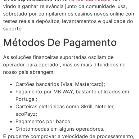
vindo a ganhar relevância junto da comunidade lusa,
sobretudo por compilarem os casinos novos online com
testes reais a depósitos, levantamentos e qualidade do
suporte.
Métodos De Pagamento
As soluções financeiras suportadas oscilam de
operador para operador, mas os mais difundidos no
nosso país abrangem:
Cartões bancários (Visa, Mastercard);
Pagamento por MB WAY, bastante utilizados em
Portugal;
Carteiras eletrónicas como Skrill, Neteller,
ecoPayz;
Pagamentos por banco;
Criptomoedas em alguns operadores.
É prudente comprovar a velocidade de processamento,